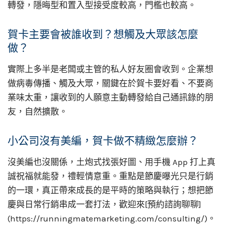
轉發，隱晦型和置入型接受度較高，門檻也較高。
賀卡主要會被誰收到？想觸及大眾該怎麼
做？
實際上多半是老闆或主管的私人好友圈會收到。企業想
做病毒傳播、觸及大眾，關鍵在於賀卡要好看、不要商
業味太重，讓收到的人願意主動轉發給自己通訊錄的朋
友，自然擴散。
小公司沒有美編，賀卡做不精緻怎麼辦？
沒美編也沒關係，土炮式找張好圖、用手機 App 打上真
誠祝福就能發，禮輕情意重。重點是節慶曝光只是行銷
的一環，真正帶來成長的是平時的策略與執行；想把節
慶與日常行銷串成一套打法，歡迎來[預約諮詢聊聊]
(https://runningmatemarketing.com/consulting/)。