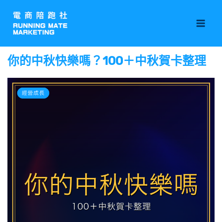
跳
Mai
至
Men
主
要
你的中秋快樂嗎？100＋中秋賀卡整理
內
容