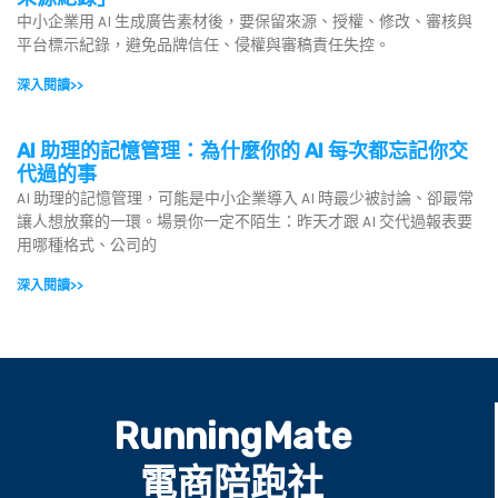
中小企業用 AI 生成廣告素材後，要保留來源、授權、修改、審核與
平台標示紀錄，避免品牌信任、侵權與審稿責任失控。
深入閱讀>>
AI 助理的記憶管理：為什麼你的 AI 每次都忘記你交
代過的事
AI 助理的記憶管理，可能是中小企業導入 AI 時最少被討論、卻最常
讓人想放棄的一環。場景你一定不陌生：昨天才跟 AI 交代過報表要
用哪種格式、公司的
深入閱讀>>
RunningMate
電商陪跑社