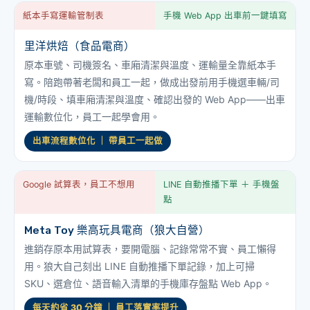
紙本手寫運輸管制表
手機 Web App 出車前一鍵填寫
里洋烘焙（食品電商）
原本車號、司機簽名、車廂清潔與溫度、運輸量全靠紙本手
寫。陪跑帶著老闆和員工一起，做成出發前用手機選車輛/司
機/時段、填車廂清潔與溫度、確認出發的 Web App——出車
運輸數位化，員工一起學會用。
出車流程數位化 ｜ 帶員工一起做
Google 試算表，員工不想用
LINE 自動推播下單 ＋ 手機盤
點
Meta Toy 樂高玩具電商（狼大自營）
進銷存原本用試算表，要開電腦、記錄常常不實、員工懶得
用。狼大自己刻出 LINE 自動推播下單記錄，加上可掃
SKU、選倉位、語音輸入清單的手機庫存盤點 Web App。
每天約省 30 分鐘 ｜ 員工落實率提升