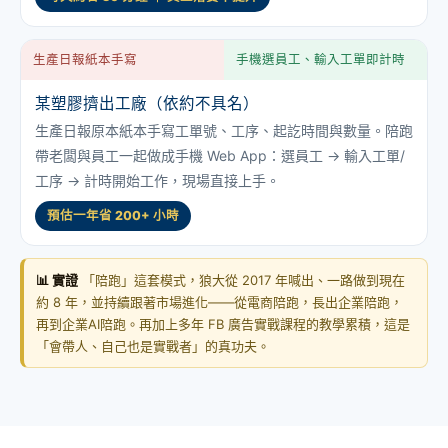
生產日報紙本手寫
手機選員工、輸入工單即計時
某塑膠擠出工廠（依約不具名）
生產日報原本紙本手寫工單號、工序、起訖時間與數量。陪跑
帶老闆與員工一起做成手機 Web App：選員工 → 輸入工單/
工序 → 計時開始工作，現場直接上手。
預估一年省 200+ 小時
📊 實證
「陪跑」這套模式，狼大從 2017 年喊出、一路做到現在
約 8 年，並持續跟著市場進化——從電商陪跑，長出企業陪跑，
再到企業AI陪跑。再加上多年 FB 廣告實戰課程的教學累積，這是
「會帶人、自己也是實戰者」的真功夫。