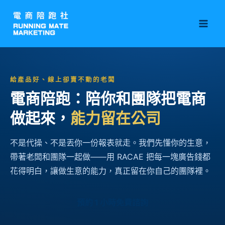
跳
Mai
至
Men
主
要
內
容
給產品好、線上卻賣不動的老闆
電商陪跑：陪你和團隊把電商
做起來，
能力留在公司
不是代操、不是丟你一份報表就走。我們先懂你的生意，
帶著老闆和團隊一起做——用 RACAE 把每一塊廣告錢都
花得明白，讓做生意的能力，真正留在你自己的團隊裡。
預約 1 小時免費諮詢