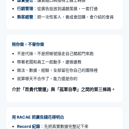
虛實整合
：讓實體口碑接得上線上轉換
行銷管理
：從廣告投放到議題策展，一套打通
熟客經營
：把一次性客人，養成會回購、會介紹的會員
陪你做，不替你做
不是代操、不是把帳號接走自己關起門來跑
帶著老闆和員工一起動手，邊做邊教
做法、數據、經驗，全部留在你自己的團隊裡
就算哪天不合作了，能力還是你的
介於「昂貴代營運」與「孤軍自學」之間的第三條路。
用 RACAE 把廣告錢花得明白
Record 紀錄
：先把真實數據完整記下來