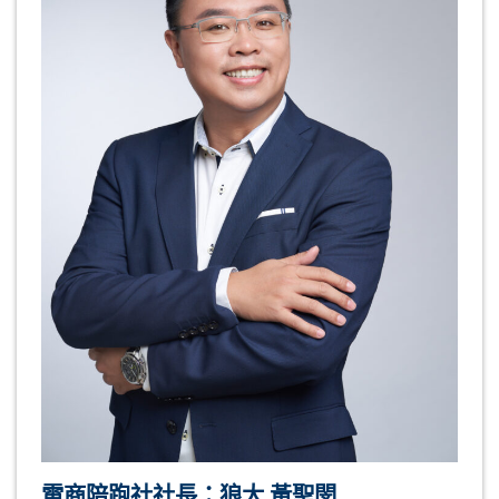
電商陪跑社社長：狼大 黃聖閔