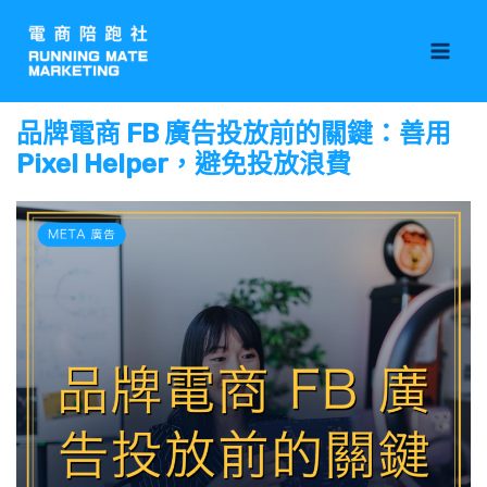
跳
Mai
至
Men
主
要
品牌電商 FB 廣告投放前的關鍵：善用
內
Pixel Helper，避免投放浪費
容