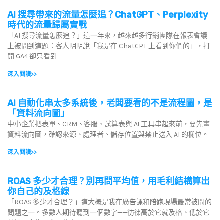
AI 搜尋帶來的流量怎麼追？ChatGPT、Perplexity
時代的流量歸屬實戰
「AI 搜尋流量怎麼追？」這一年來，越來越多行銷團隊在報表會議
上被問到這題：客人明明說「我是在 ChatGPT 上看到你們的」，打
開 GA4 卻只看到
深入閱讀>>
AI 自動化串太多系統後，老闆要看的不是流程圖，是
「資料流向圖」
中小企業把表單、CRM、客服、試算表與 AI 工具串起來前，要先畫
資料流向圖，確認來源、處理者、儲存位置與禁止送入 AI 的欄位。
深入閱讀>>
ROAS 多少才合理？別再問平均值，用毛利結構算出
你自己的及格線
「ROAS 多少才合理？」這大概是我在廣告課和陪跑現場最常被問的
問題之一。多數人期待聽到一個數字——彷彿高於它就及格、低於它