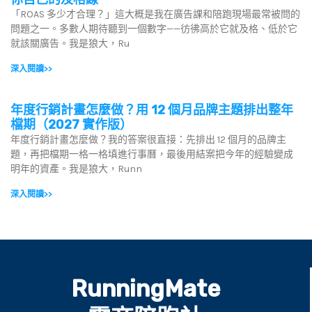
「ROAS 多少才合理？」這大概是我在廣告課和陪跑現場最常被問的
問題之一。多數人期待聽到一個數字——彷彿高於它就及格、低於它
就該關廣告。我是狼大，Ru
深入閱讀>>
年度行銷計畫怎麼做？用 12 個月品牌主題排出整年
檔期（2027 實作版）
年度行銷計畫怎麼做？我的答案很直接：先排出 12 個月的品牌主
題，再把檔期一格一格填進行事曆，最後用結案把今年的經驗變成
明年的資產。我是狼大，Runn
深入閱讀>>
RunningMate