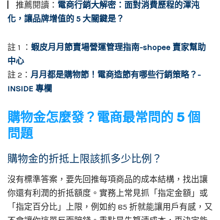
▏推薦閱讀：
電商行銷大解密：面對消費歷程的渾沌
化，讓品牌增值的 5 大關鍵是？
註 1 ：
蝦皮月月節賣場營運管理指南-shopee 賣家幫助
中心
註 2：
月月都是購物節！電商造節有哪些行銷策略？-
INSIDE 專欄
購物金怎麼發？電商最常問的 5 個
問題
購物金的折抵上限該抓多少比例？
沒有標準答案，要先回推每項商品的成本結構，找出讓
你還有利潤的折抵額度。實務上常見抓「指定金額」或
「指定百分比」上限，例如約 85 折就能讓用戶有感，又