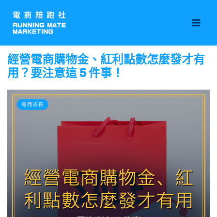
跳
Mai
至
Men
主
要
經營電商購物金、紅利點數怎麼發才有
內
用？要注意這 5 件事！
容