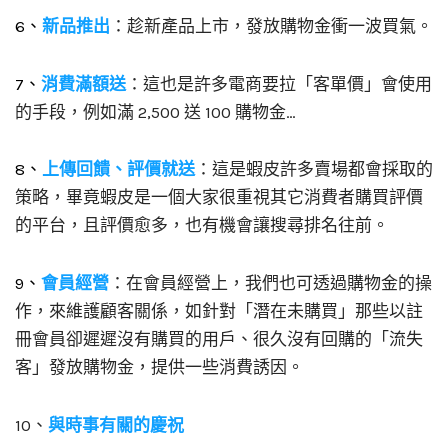
6、
新品推出
：趁新產品上市，發放購物金衝一波買氣。
7、
消費滿額送
：這也是許多電商要拉「客單價」會使用
的手段，例如滿 2,500 送 100 購物金…
8、
上傳回饋、評價就送
：這是蝦皮許多賣場都會採取的
策略，畢竟蝦皮是一個大家很重視其它消費者購買評價
的平台，且評價愈多，也有機會讓搜尋排名往前。
9、
會員經營
：在會員經營上，我們也可透過購物金的操
作，來維護顧客關係，如針對「潛在未購買」那些以註
冊會員卻遲遲沒有購買的用戶、很久沒有回購的「流失
客」發放購物金，提供一些消費誘因。
10、
與時事有關的慶祝