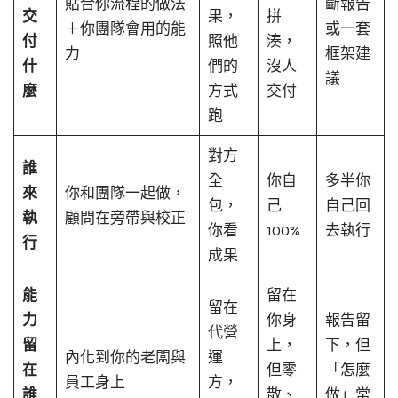
貼合你流程的做法
斷報告
交
果，
拼
＋你團隊會用的能
或一套
付
照他
湊，
力
框架建
什
們的
沒人
議
麼
方式
交付
跑
對方
誰
全
你自
多半你
來
你和團隊一起做，
包，
己
自己回
執
顧問在旁帶與校正
你看
100%
去執行
行
成果
能
留在
留在
力
你身
報告留
代營
留
上，
下，但
內化到你的老闆與
運
在
但零
「怎麼
員工身上
方，
誰
散、
做」常