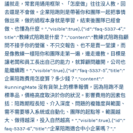
議就走，常套用通用框架、「怎麼做」往往沒人教，回
去還是不會做。企業陪跑則是帶著你和團隊一起把事情
做出來，做的過程本身就是學習，結束後團隊已經會
做、也懂為什麼。”,”visible”:true},{“id”:”faq-5337-4″,”
title”:”教練式陪跑是什麼？”,”content”:”教練式陪跑指顧
問不接手你的營運、不只交報告、也不是賣一堂課，而
是像教練一樣陪你和團隊走第一遍，邊走邊教。目標是
讓老闆和員工長出自己的能力，就算顧問離開，公司也
能繼續跑。”,”visible”:true},{“id”:”faq-5337-5″,”title”:”
企業陪跑費用怎麼算？多少錢？”,”content”:”
RunningMate 沒有貨架上的標準報價，因為陪跑不是
標準品，價格高度取決於你的狀況。影響費用的因素包
括：陪跑期程長短、介入深度、問題的複雜度與範圍、
需不需要導入系統或自動化、團隊的起點等。範圍越
大、做得越深，投入自然越高。”,”visible”:true},{“id”:”
faq-5337-6″,”title”:”企業陪跑適合中小企業嗎？”,”