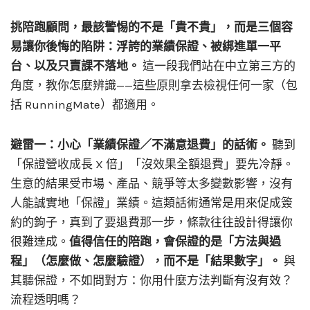
挑陪跑顧問，最該警惕的不是「貴不貴」，而是三個容
易讓你後悔的陷阱：浮誇的業績保證、被綁進單一平
台、以及只賣課不落地。
這一段我們站在中立第三方的
角度，教你怎麼辨識——這些原則拿去檢視任何一家（包
括 RunningMate）都適用。
避雷一：小心「業績保證／不滿意退費」的話術。
聽到
「保證營收成長 X 倍」「沒效果全額退費」要先冷靜。
生意的結果受市場、產品、競爭等太多變數影響，沒有
人能誠實地「保證」業績。這類話術通常是用來促成簽
約的鉤子，真到了要退費那一步，條款往往設計得讓你
很難達成。
值得信任的陪跑，會保證的是「方法與過
程」（怎麼做、怎麼驗證），而不是「結果數字」。
與
其聽保證，不如問對方：你用什麼方法判斷有沒有效？
流程透明嗎？