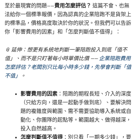
至於最現實的問題——
費用怎麼評估？
這篇不會、也無
法給你一個標準報價，因為認真的企業陪跑不是貨架上
的標準品，價格高度取決於你的狀況。但我們可以告訴
你「影響費用的因素」和「怎麼判斷值不值得」：
📎 延伸：想更有系統地判斷一筆陪跑投入到底「值不
值」、而不是只盯著每小時單價比價 ——
企業陪跑費用
怎麼評估？老闆別只比每小時多少錢，先學會判斷「值
不值」
。
影響費用的因素
：陪跑的期程長短、介入的深度
（只給方向，還是一起動手做到底）、要解決問
題的複雜度與範圍、需不需要協助導入系統或自
動化、你團隊的起點等。範圍越大、做得越深，
投入自然越高。
怎麼判斷值不值得
：別只看「一期多少錢」，要