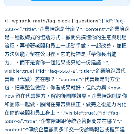
<!– wp:rank-math/faq-block {"questions":
{“id”:”faq-
5337-1″,”title”:”企業陪跑是什麼？”,”content”:”企業陪跑
是一種教練式的協助方式：顧問先搞懂你的生意與現場
流程，再帶著老闆和員工一起動手做、一起改善，並把
方法與能力留在公司裡。它的精神是「帶你長出能
力」，而不是賣你一個結果或只給一份建議。”,”
visible”:true},{“id”:”faq-5337-2″,”title”:”企業陪跑跟代
營運（代做）差在哪？”,”content”:”代營運是對方全
包、把事整包做完，你看成果就好，但能力與 Know-
how 留在代營運方，解約後團隊歸零。企業陪跑則是你
和團隊一起做、顧問在旁帶與校正，做完之後能力內化
在你的老闆和員工身上。”,”visible”:true},{“id”:”faq-
5337-3″,”title”:”企業陪跑跟傳統企管顧問差在哪？”,”
content”:”傳統企管顧問多半交一份診斷報告或框架建