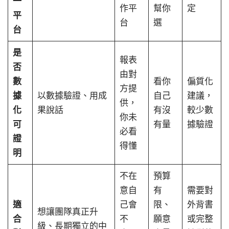
一
作平
幫你
定
平
台
選
台
是
報表
否
由對
數
看你
偏質化
方提
據
以數據驗證、用成
自己
建議，
供，
化
果說話
有沒
較少數
你未
可
有量
據驗證
必看
證
得懂
明
不在
預算
意自
有
需要對
適
己會
限、
外背書
想讓團隊真正升
合
不
願意
或完整
級、長期獨立的中