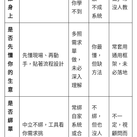
你學
身
不成
沒人教
不到
上
系統
是
多照
否
需求
先
你最
常套用
單
懂
先懂現場、再動
懂，
通用框
做，
你
手，貼著流程設計
但缺
架，未
未必
的
方法
必落地
深入
生
理解
意
是
常綁
不
否
自家
綁，
不一
綁
中立不綁，工具看
系統
但也
定，視
單
你需求挑
或合
沒人
顧問而