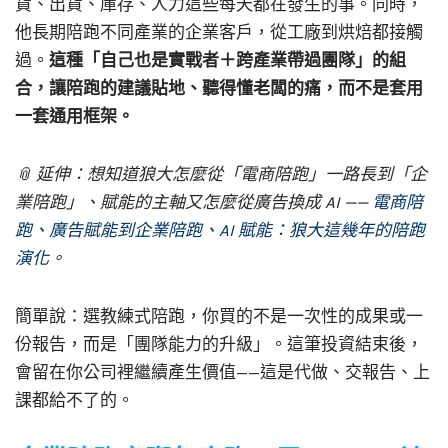
貨、出貨、庫存、人力這些每天都在發生的事。同時，
他長期陪跑不同產業的企業客戶，從工廠到烘焙都接觸
過。
這種「自己也是實戰者＋跨產業帶過團隊」的組
合，讓陪跑的建議貼地、聽得懂老闆的痛，而不是套用
一套通用框架。
📎 延伸：想知道狼大怎麼從「電商陪跑」一路長到「企
業陪跑」、賦能的主軸又怎麼從廣告換成 AI ——
電商陪
跑、廣告賦能到企業陪跑、AI 賦能：狼大這幾年的陪跑
演化
。
簡單說：選教練式陪跑，你買的不是一次性的成果或一
份報告，而是「團隊能力的升級」。這筆投資結束後，
會留在你公司裡繼續產生價值——這是代做、交報告、上
課都給不了的。