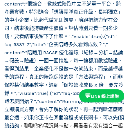
content”:”很適合。教練式陪跑中立不綁單一平台、跨
產業實戰，特別適合「想讓團隊真正升級、長期獨立」
的中小企業。比起代做完即歸零，陪跑把能力留在公
司，結束後能持續產生價值。評估時別只看一期多少
錢，要看結束後留下了什麼。”,”visible”:true},{“id”:”
faq-5337-7″,”title”:”企業陪跑多久看到成效？”,”
content”:”陪跑用 RACAE 優化循環（紀錄→分析→結論
→假設→驗證）一圈一圈推進，每一輪都用數據驗證、
看得到結果。企業優化不是做一次就結束，而是越轉越
準的過程。真正的陪跑保證的是「方法與過程」，而非
保證某個結果數字，遇到「保證營收成長 X 倍」要先冷
靜。”,”visible”:true},{“id”:”faq-5337-8″,”title”:”企業陪
💬
LINE 線上諮詢
跑怎麼開始？”,”content”:”RunningMate 沒有標準化的
立即購買方案，會先了解你的狀況、再一起判斷怎麼跑
最合適。如果你正卡在某個流程或成長關卡，可以先[預
約諮詢
，聊聊你的現況與卡點，再看看有沒有適合一起