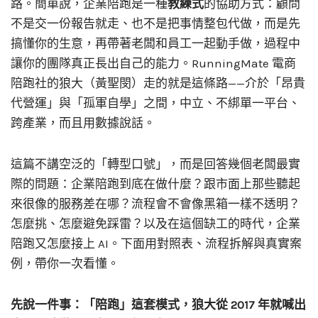
路。簡單說，企業陪跑是一種
教練式
的協助方式：顧問
不是交一份報告就走、也不是把事情整包代做，而是先
搞懂你的生意，再帶著老闆和員工一起動手做，過程中
讓你的團隊真正長出自己的能力。RunningMate 電商
陪跑社的狼大（黃聖閔）走的就是這條路——介於「昂貴
代營運」與「孤軍自學」之間，中立、不綁單一平台、
跨產業，而且用數據說話。
這篇不講空泛的「轉型口號」，而是回答幾個老闆最實
際的問題：企業陪跑到底在做什麼？跟市面上那些聽起
來很像的服務差在哪？流程會不會像黑箱一樣不透明？
怎麼挑、怎麼避免踩雷？以及在這個缺工的時代，企業
陪跑又怎麼接上 AI。下面用對照表、流程拆解與真實案
例，帶你一次看懂。
先說一件事：「陪跑」這套模式，狼大從 2017 年就喊出