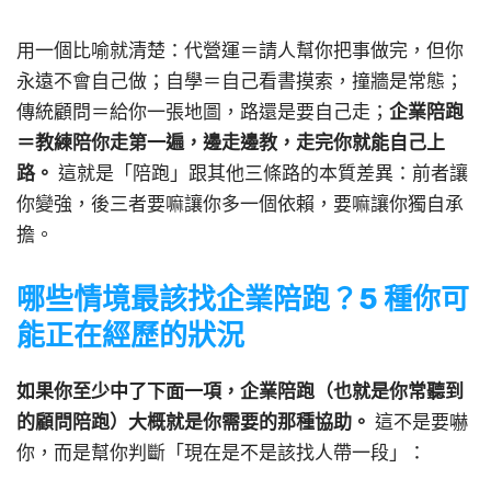
用一個比喻就清楚：代營運＝請人幫你把事做完，但你
永遠不會自己做；自學＝自己看書摸索，撞牆是常態；
傳統顧問＝給你一張地圖，路還是要自己走；
企業陪跑
＝教練陪你走第一遍，邊走邊教，走完你就能自己上
路。
這就是「陪跑」跟其他三條路的本質差異：前者讓
你變強，後三者要嘛讓你多一個依賴，要嘛讓你獨自承
擔。
哪些情境最該找企業陪跑？5 種你可
能正在經歷的狀況
如果你至少中了下面一項，企業陪跑（也就是你常聽到
的顧問陪跑）大概就是你需要的那種協助。
這不是要嚇
你，而是幫你判斷「現在是不是該找人帶一段」：