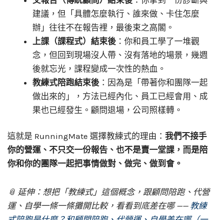
建議，但「具體怎麼執行、誰來做、卡住怎麼
辦」往往不在報告裡，最後束之高閣。
上課（課程式）結束後
：你和員工學了一堆觀
念，但回到現場沒人帶、沒有落地的場景，幾週
後就忘光，課程變成一次性的熱血。
教練式陪跑結束後
：因為是「帶著你和團隊一起
做出來的」，方法已經內化、員工已經會用、成
果也已經發生。顧問退場，公司照樣轉。
這就是 RunningMate 選擇教練式的理由：
我們不接手
你的營運、不只交一份報告、也不是賣一堂課，而是陪
你和你的團隊一起把事情做對、做完、做到會。
📎 延伸：想把「教練式」這個概念，跟顧問陪跑、代營
運、自學一條一條攤開比較，看看到底差在哪 ——
教練
式陪跑是什麼？和顧問陪跑、代營運、自學差在哪（一