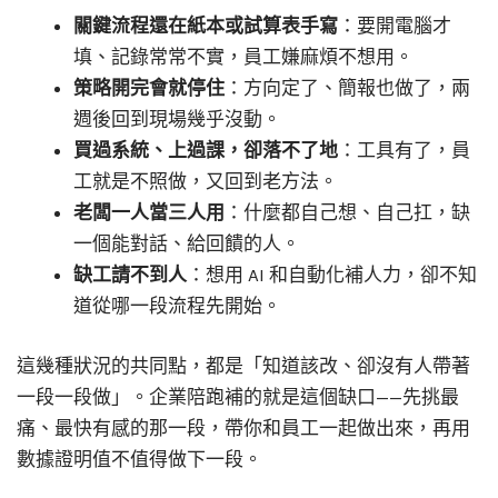
關鍵流程還在紙本或試算表手寫
：要開電腦才
填、記錄常常不實，員工嫌麻煩不想用。
策略開完會就停住
：方向定了、簡報也做了，兩
週後回到現場幾乎沒動。
買過系統、上過課，卻落不了地
：工具有了，員
工就是不照做，又回到老方法。
老闆一人當三人用
：什麼都自己想、自己扛，缺
一個能對話、給回饋的人。
缺工請不到人
：想用 AI 和自動化補人力，卻不知
道從哪一段流程先開始。
這幾種狀況的共同點，都是「知道該改、卻沒有人帶著
一段一段做」。企業陪跑補的就是這個缺口——先挑最
痛、最快有感的那一段，帶你和員工一起做出來，再用
數據證明值不值得做下一段。