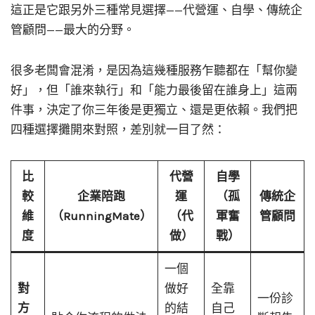
這正是它跟另外三種常見選擇——代營運、自學、傳統企
管顧問——最大的分野。
很多老闆會混淆，是因為這幾種服務乍聽都在「幫你變
好」，但「誰來執行」和「能力最後留在誰身上」這兩
件事，決定了你三年後是更獨立、還是更依賴。我們把
四種選擇攤開來對照，差別就一目了然：
比
代營
自學
較
企業陪跑
運
（孤
傳統企
維
（RunningMate）
（代
軍奮
管顧問
度
做）
戰）
一個
對
做好
全靠
一份診
方
的結
自己