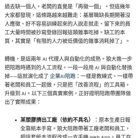
過去缺一個人，老闆的直覺是「再徵一個」。但這幾年
大家都發現，這條路越來越難走：基層職缺長期開著沒
人應徵、好不容易訓練起來的人說走就走、留下來的員
工大量時間被抄寫登錄回報這類雜事吃掉。缺工的本
質，其實是「有限的人力被低價值的雜事消耗掉了」。
轉機，是這兩年 AI 代理人與自動化的成熟。狼大進一步
把陪跑時遇到的人工流程，一段一段用 AI 與自動化替換
掉——這就演化成了
企業AI陪跑
：一樣是教練式、一樣帶
著老闆和員工一起做，只是把「改善流程」的工具箱，
升級到 AI。以下三個真實案例，正好證明陪跑帶團隊做
出了實際成果：
某塑膠擠出工廠（依約不具名）
：原本生產日報
全靠紙本手寫。狼大陪跑帶著工廠老闆和員工，
把這套紙本流程改成一支手機 Web App，員工在