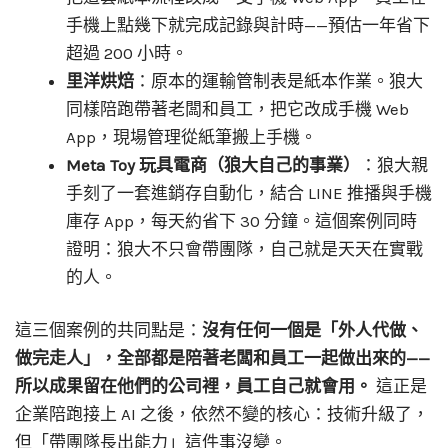
手機上點幾下就完成記錄與計時——預估一年省下
超過 200 小時。
里洋烘焙
：原本的運輸管制表是紙本作業。狼大
同樣陪跑帶著老闆和員工，把它改成手機 Web
App，現場管理從紙筆搬上手機。
Meta Toy 玩具電商（狼大自己的事業）
：狼大親
手刻了一套進銷存自動化，結合 LINE 推播與手機
庫存 App，每天約省下 30 分鐘。這個案例同時
證明：狼大不只會帶團隊，自己就是天天在實戰
的人。
這三個案例的共同點是：
沒有任何一個是「外人代做、
做完走人」，全部都是陪著老闆和員工一起做出來的——
所以成果留在他們的公司裡，員工自己就會用。
這正是
企業陪跑接上 AI 之後，依然不變的核心：技術升級了，
但「帶團隊長出能力」這件事沒變。