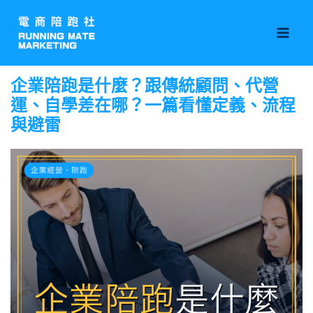
跳
Mai
至
Men
主
要
企業陪跑是什麼？跟傳統顧問、代營
內
運、自學差在哪？一篇看懂定義、流程
容
與避雷