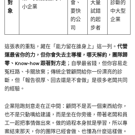
對
會、
大量
診斷的
小企業
象
要快
試錯
中大型
的公
的起
企業
司
步者
這張表的重點，藏在「能力留在誰身上」這一列。
代營
運最省你的力，但你會失去主導權，哪天解約，團隊歸
零、Know-how 跟著對方走
；自學最省錢，但你容易走
冤枉路、卡關放棄；傳統企管顧問給你一份漂亮的診
斷，但「報告很厚、回去還是不會做」是很多老闆共同
的經驗。
企業陪跑刻意走在正中間：顧問不是丟一個東西給你，
也不是只動嘴給建議，而是坐在你旁邊，帶著老闆和員
工一起把事情做出來。做的過程本身就是學習，所以專
案結束那天，你的團隊已經會做、也懂為什麼這樣做。