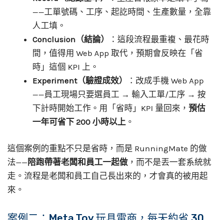
——工單號碼、工序、起訖時間、生產數量，全靠
人工填。
Conclusion（結論）
：這段流程最重複、最花時
間，值得用 Web App 取代，預期會反映在「省
時」這個 KPI 上。
Experiment（驗證成效）
：改成手機 Web App
——員工現場只要選員工 → 輸入工單/工序 → 按
下計時開始工作。用「省時」KPI 量回來，
預估
一年可省下 200 小時以上
。
這個案例的重點不只是省時，而是 RunningMate 的做
法——
陪跑帶著老闆和員工一起做
，而不是丟一套系統就
走。流程是老闆和員工自己長出來的，才會真的被用起
來。
案例二：Meta Toy 玩具電商，每天約省 30