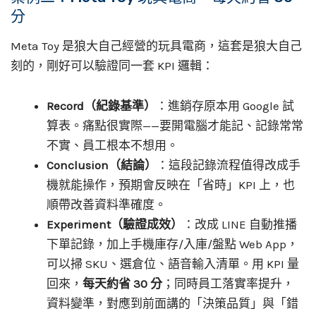
分
Meta Toy 是狼大自己經營的玩具電商，這套是狼大自己
刻的，剛好可以驗證同一套 KPI 邏輯：
Record（紀錄基準）
：進銷存原本用 Google 試
算表。痛點很實際——要開電腦才能記、記錄常常
不實、員工根本不想用。
Conclusion（結論）
：這段記錄流程值得改成手
機就能操作，預期會反映在「省時」KPI 上，也
順帶改善資料準確度。
Experiment（驗證成效）
：改成 LINE 自動推播
下單記錄，加上手機庫存/入庫/盤點 Web App，
可以掃 SKU、選倉位、語音輸入清單。用 KPI 量
回來，
每天約省 30 分
；同時員工落實率提升，
資料變準，對應到前面講的「決策品質」與「錯