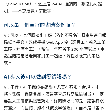
（Conclusion）。這正是 RACAE 強調的「數據化可證
明」——不靠感覺，靠數字。
可以舉一個真實的省時案例嗎？
A：可以。某塑膠擠出工廠（依約不具名）原本生產日報
靠紙本手寫，改成手機 Web App 後（選員工、輸入工單
工序、計時開工），預估一年可省下 200 小時以上。重
點是陪跑帶著老闆和員工一起做，流程才被真的用起
來。
AI 導入後可以做到零錯誤嗎？
A：不行，AI 不保證零錯誤。尤其在客服、合規、財
務、醫療、保健食品、廣告審查這類高風險場景，一定
要設人工覆核與接管規則。好的驗收問的是「錯誤有沒
有變少、而且錯了能不能被及早發現」，而不是「會不