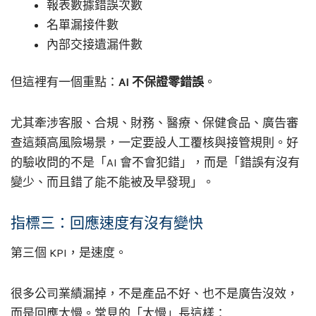
報表數據錯誤次數
名單漏接件數
內部交接遺漏件數
但這裡有一個重點：
AI 不保證零錯誤
。
尤其牽涉客服、合規、財務、醫療、保健食品、廣告審
查這類高風險場景，一定要設人工覆核與接管規則。好
的驗收問的不是「AI 會不會犯錯」，而是「錯誤有沒有
變少、而且錯了能不能被及早發現」。
指標三：回應速度有沒有變快
第三個 KPI，是速度。
很多公司業績漏掉，不是產品不好、也不是廣告沒效，
而是回應太慢。常見的「太慢」長這樣：