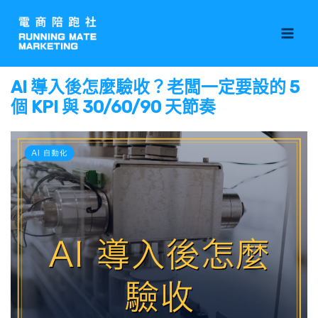
跳
Mai
至
Men
主
要
AI 導入後怎麼驗收？老闆一定要設的 5
內
個 KPI 與 30/60/90 天節奏
容