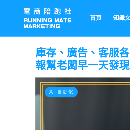
跳
至
首頁
知識
主
要
內
容
庫存、廣告、客服各看
報幫老闆早一天發現