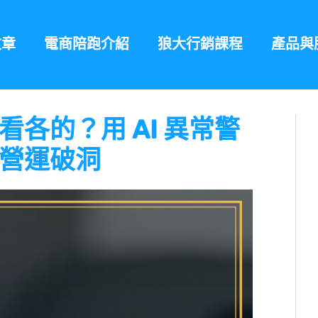
文章
電商陪跑介紹
狼大行銷課程
產品與
各的？用 AI 異常警
營運破洞