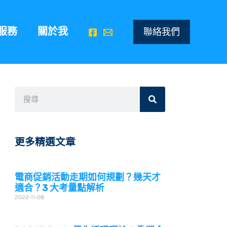
服務
關於我
聯絡我們
搜
搜
尋
尋
更多精選文章
電商促銷活動走期如何規劃？幾天才
適合？3 大考量點解析
2022-11-08