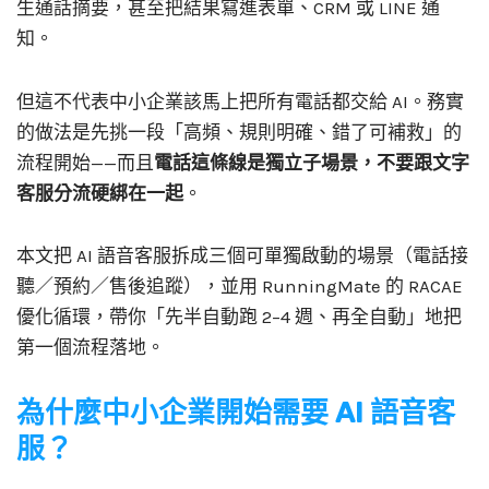
生通話摘要，甚至把結果寫進表單、CRM 或 LINE 通
知。
但這不代表中小企業該馬上把所有電話都交給 AI。務實
的做法是先挑一段「高頻、規則明確、錯了可補救」的
流程開始——而且
電話這條線是獨立子場景，不要跟文字
客服分流硬綁在一起
。
本文把 AI 語音客服拆成三個可單獨啟動的場景（電話接
聽／預約／售後追蹤），並用 RunningMate 的 RACAE
優化循環，帶你「先半自動跑 2–4 週、再全自動」地把
第一個流程落地。
為什麼中小企業開始需要 AI 語音客
服？