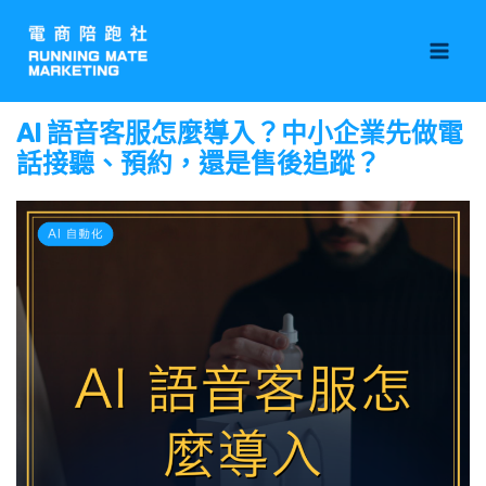
跳
Mai
至
Men
主
要
AI 語音客服怎麼導入？中小企業先做電
內
話接聽、預約，還是售後追蹤？
容