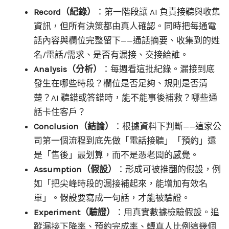
Record（紀錄）
：第一階段讓 AI 負責接聽與收集
資訊，但所有決策都由真人確認。同時把每通電
話內容與欄位完整留下——通話摘要、收集到的姓
名/電話/需求、是否有漏接、交接給誰。
Analysis（分析）
：每週看這批紀錄。漏接到底
發生在哪些時段？欄位是否足夠、規則是否清
楚？AI 聽錯或答錯時，能不能事後補救？哪些通
話卡住客戶？
Conclusion（結論）
：根據資料下判斷——這家公
司第一個流程到底先做「電話接聽」「預約」還
是「售後」最划算，而不是憑老闆的感覺。
Assumption（假設）
：形成可被推翻的假設，例
如「把尖峰時段的漏接補起來，能增加有效名
單」。假設要寫成一句話，才能被驗證。
Experiment（驗證）
：用真實數據檢驗假設。追
蹤漏接下降率、預約完成率、轉真人比例這幾個