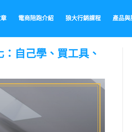
文章
電商陪跑介紹
狼大行銷課程
產品與
動化：自己學、買工具、