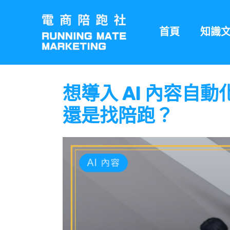
跳
至
首頁
知識
主
要
內
容
想導入 AI 內容自
還是找陪跑？