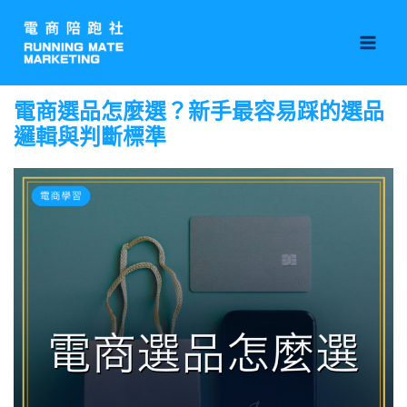
跳
Mai
至
Men
主
要
電商選品怎麼選？新手最容易踩的選品
內
邏輯與判斷標準
容