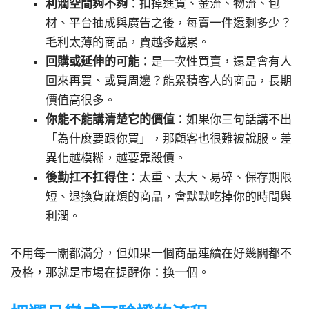
利潤空間夠不夠
：扣掉進貨、金流、物流、包
材、平台抽成與廣告之後，每賣一件還剩多少？
毛利太薄的商品，賣越多越累。
回購或延伸的可能
：是一次性買賣，還是會有人
回來再買、或買周邊？能累積客人的商品，長期
價值高很多。
你能不能講清楚它的價值
：如果你三句話講不出
「為什麼要跟你買」，那顧客也很難被說服。差
異化越模糊，越要靠殺價。
後勤扛不扛得住
：太重、太大、易碎、保存期限
短、退換貨麻煩的商品，會默默吃掉你的時間與
利潤。
不用每一關都滿分，但如果一個商品連續在好幾關都不
及格，那就是市場在提醒你：換一個。