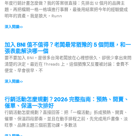
年度行銷計畫怎麼做？我的答案很直接：先排出 12 個月的品牌主
題，再把檔期一格一格填進行事曆，最後用結案把今年的經驗變成
明年的資產。我是狼大，Runn
深入閱讀>>
加入 BNI 值不值得？老闆最常猶豫的 5 個問題，和一
張表能解決哪一個
要不要加入 BNI，是很多台灣老闆放在心裡想很久、卻很少拿出來問
清楚的決定。最近在 Threads 上，這個猶豫又反覆被討論：會費不
便宜、早會很早、不
深入閱讀>>
行銷活動怎麼規劃？2026 完整指南：預熱、開賣、
催單、保溫一次排好
行銷活動怎麼規劃？直接回答：把「一檔活動」拆成預熱、開賣、
催單、保溫四段節奏，並且在動手排程之前，先完成用戶畫像、淡
旺季、品牌主題三個前置功課。多數活