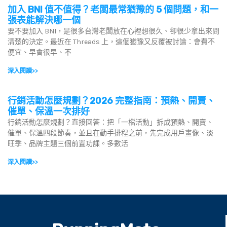
加入 BNI 值不值得？老闆最常猶豫的 5 個問題，和一
張表能解決哪一個
要不要加入 BNI，是很多台灣老闆放在心裡想很久、卻很少拿出來問
清楚的決定。最近在 Threads 上，這個猶豫又反覆被討論：會費不
便宜、早會很早、不
深入閱讀>>
行銷活動怎麼規劃？2026 完整指南：預熱、開賣、
催單、保溫一次排好
行銷活動怎麼規劃？直接回答：把「一檔活動」拆成預熱、開賣、
催單、保溫四段節奏，並且在動手排程之前，先完成用戶畫像、淡
旺季、品牌主題三個前置功課。多數活
深入閱讀>>