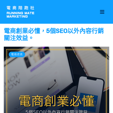
跳
Mai
至
Men
主
要
電商創業必懂，5個SEO以外內容行銷
內
關注效益。
容