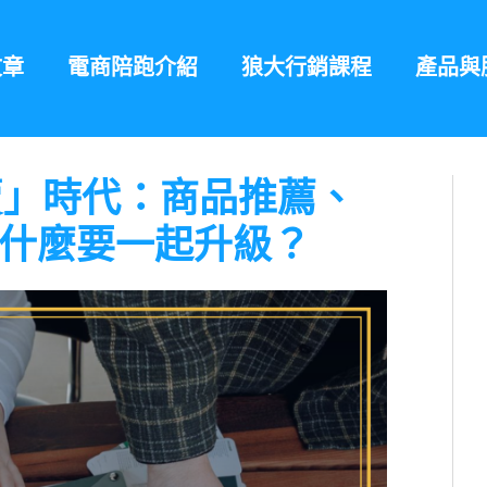
文章
電商陪跑介紹
狼大行銷課程
產品與
你賣」時代：商品推薦、
什麼要一起升級？