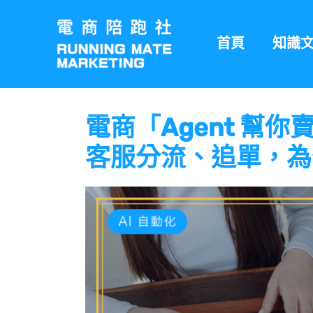
跳
至
首頁
知識
主
要
內
容
電商「Agent 幫
客服分流、追單，為