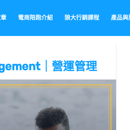
文章
電商陪跑介紹
狼大行銷課程
產品與
anagement｜營運管理
頁
頁
頁
頁
面
面
面
面