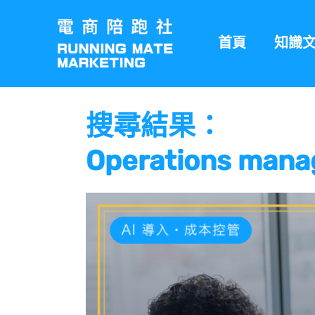
跳
至
首頁
知識
主
要
內
容
搜尋結果：
Operations m