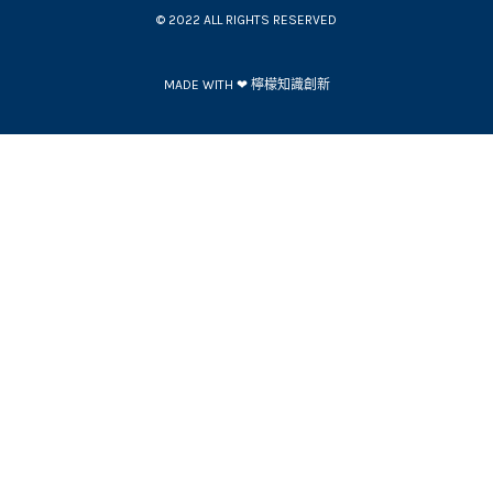
© 2022 ALL RIGHTS RESERVED​
MADE WITH ❤ 檸檬知識創新