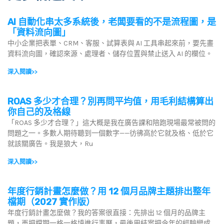
AI 自動化串太多系統後，老闆要看的不是流程圖，是
「資料流向圖」
中小企業把表單、CRM、客服、試算表與 AI 工具串起來前，要先畫
資料流向圖，確認來源、處理者、儲存位置與禁止送入 AI 的欄位。
深入閱讀>>
ROAS 多少才合理？別再問平均值，用毛利結構算出
你自己的及格線
「ROAS 多少才合理？」這大概是我在廣告課和陪跑現場最常被問的
問題之一。多數人期待聽到一個數字——彷彿高於它就及格、低於它
就該關廣告。我是狼大，Ru
深入閱讀>>
年度行銷計畫怎麼做？用 12 個月品牌主題排出整年
檔期（2027 實作版）
年度行銷計畫怎麼做？我的答案很直接：先排出 12 個月的品牌主
題，再把檔期一格一格填進行事曆，最後用結案把今年的經驗變成