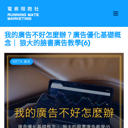
跳
Mai
至
Men
主
要
我的廣告不好怎麼辦？廣告優化基礎概
內
念｜ 狼大的臉書廣告教學(6)
容