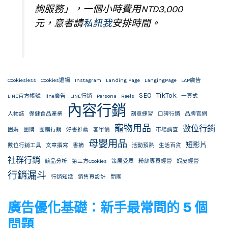
詢服務」，一個小時費用NTD3,000
元，意者請
私訊我
安排時間。
Cookiesless
Cookies退場
Instagram
Landing Page
LangingPage
LAP廣告
SEO
TikTok
LINE官方帳號
line廣告
LINE行銷
Persona
Reels
一頁式
內容行銷
人物誌
保健食品產業
刻意練習
口碑行銷
品牌官網
寵物用品
數位行銷
團媽
團購
團購行銷
好書推薦
客單價
市場調查
母嬰用品
短影片
數位行銷工具
文章撰寫
書摘
活動預熱
生活百貨
社群行銷
競品分析
第三方Cookies
策展受眾
粉絲專頁經營
蝦皮經營
行銷漏斗
行銷知識
銷售頁設計
開團
廣告優化基礎：新手最常問的 5 個
問題