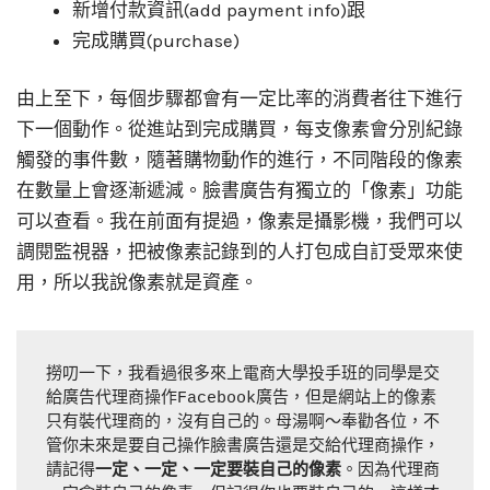
新增付款資訊(add payment info)跟
完成購買(purchase)
由上至下，每個步驟都會有一定比率的消費者往下進行
下一個動作。從進站到完成購買，每支像素會分別紀錄
觸發的事件數，隨著購物動作的進行，不同階段的像素
在數量上會逐漸遞減。臉書廣告有獨立的「像素」功能
可以查看。我在前面有提過，像素是攝影機，我們可以
調閱監視器，把被像素記錄到的人打包成自訂受眾來使
用，所以我說像素就是資產。
撈叨一下，我看過很多來上電商大學投手班的同學是交
給廣告代理商操作Facebook廣告，但是網站上的像素
只有裝代理商的，沒有自己的。母湯啊～奉勸各位，不
管你未來是要自己操作臉書廣告還是交給代理商操作，
請記得
一定、一定、一定要裝自己的像素
。因為代理商