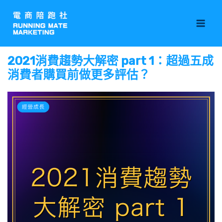
跳
Mai
至
Men
主
要
2021消費趨勢大解密 part 1：超過五成
內
消費者購買前做更多評估？
容