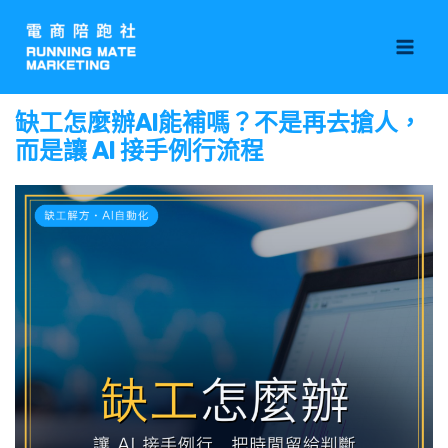
跳
Mai
至
Men
主
要
缺工怎麼辦AI能補嗎？不是再去搶人，
內
而是讓 AI 接手例行流程
容