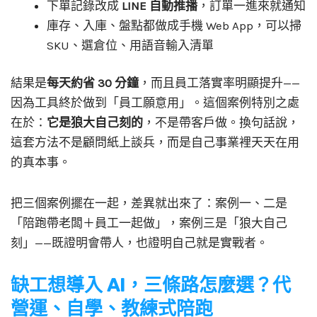
下單記錄改成
LINE 自動推播
，訂單一進來就通知
庫存、入庫、盤點都做成手機 Web App，可以掃
SKU、選倉位、用語音輸入清單
結果是
每天約省 30 分鐘
，而且員工落實率明顯提升——
因為工具終於做到「員工願意用」。這個案例特別之處
在於：
它是狼大自己刻的
，不是帶客戶做。換句話說，
這套方法不是顧問紙上談兵，而是自己事業裡天天在用
的真本事。
把三個案例擺在一起，差異就出來了：案例一、二是
「陪跑帶老闆＋員工一起做」，案例三是「狼大自己
刻」——既證明會帶人，也證明自己就是實戰者。
缺工想導入 AI，三條路怎麼選？代
營運、自學、教練式陪跑