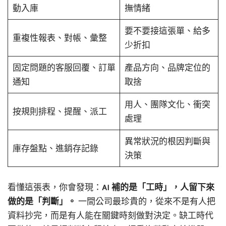
動入庫
撫情緒
要不要接這張單、給多
重複性報表、對帳、彙整
少折扣
固定問題的客服回覆、訂單
產品方向、品牌定位的
通知
取捨
用人、團隊文化、衝突
按規則排程、提醒、派工
處理
異常狀況的根因判斷與
庫存盤點、進銷存記錄
決策
看懂這張表，你會發現：
AI 補的是「工時」，人留下來
做的是「判斷」。
一間公司最珍貴的，從來不是有人把
資料抄完，而是有人能在關鍵時刻做對決定。缺工時代