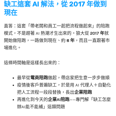
缺工這套 AI 解法，從 2017 年做到
現在
直答：這套「帶老闆和員工一起把流程做起來」的陪跑
模式，不是趕著 AI 熱潮才生出來的。狼大從
2017 年
就
開始做陪跑，一路做到現在、約
8 年
，而且一直跟著市
場進化。
這條時間軸是這樣長出來的：
最早從
電商陪跑
做起，帶店家把生意一步步做順
疫情後客戶普遍缺工，於是用 AI 代理人＋自動化
把人工流程一段段替換，長出
企業陪跑
再進化到今天的
企業AI陪跑
——專門解「缺工怎麼
辦AI能不能補」這類問題