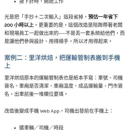
按下計時，開始工作
光是把「手抄＋二次輸入」這段省掉，
預估一年省下
200 小時以上
。更重要的是，這個改造是陪跑帶著老闆
和現場員工一起做出來的——不是丟一套系統給他們，而
是讓他們參與設計、用得順手，所以才用得起來。
案例二：里洋烘焙，把運輸管制表搬到手機
上
里洋烘焙原本的運輸管制表也是紙本手寫：車號、司機
簽名、車廂是否清潔、車廂溫度、成品運輸量、門市簽
名，出車前後一堆欄位要填。
改造後變成手機 Web App，司機出發前在手機上：
選車輛／司機／時段