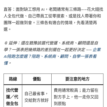
直答：面對缺工想用 AI，老闆通常有三條路——花大錢找
人全包代做、自己帶員工從零摸索、或是找人帶著你和
團隊一起做到會。三條各有適合的情境，先看清楚再
選。
📎 延伸：還在猶豫該選代營運、系統商、顧問還是自
學？一張表把幾條路的差別擺在一起更好決定 ——
企業
AI陪跑怎麼選？陪跑、系統商、顧問、自學一張表看
懂
。
路線
優點
要注意的地方
找代營
費用通常較高；能力留在
自己最省事，
運／代
對方手上，他一走你又回
交給對方就好
做全包
到原點