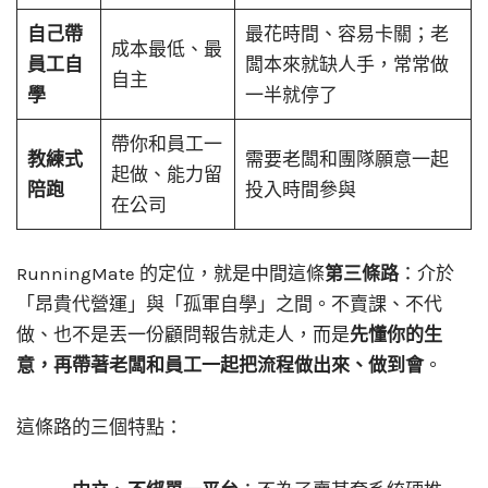
自己帶
最花時間、容易卡關；老
成本最低、最
員工自
闆本來就缺人手，常常做
自主
學
一半就停了
帶你和員工一
教練式
需要老闆和團隊願意一起
起做、能力留
陪跑
投入時間參與
在公司
RunningMate 的定位，就是中間這條
第三條路
：介於
「昂貴代營運」與「孤軍自學」之間。不賣課、不代
做、也不是丟一份顧問報告就走人，而是
先懂你的生
意，再帶著老闆和員工一起把流程做出來、做到會
。
這條路的三個特點：