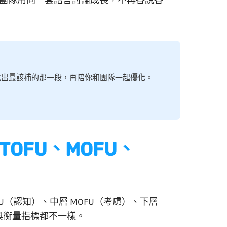
團隊用同一套語言討論成長，不再各說各
你找出最該補的那一段，再陪你和團隊一起優化。
OFU、MOFU、
U（認知）、中層 MOFU（考慮）、下層
與衡量指標都不一樣。