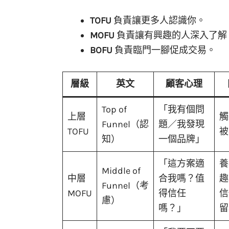
TOFU
負責讓更多人認識你。
MOFU
負責讓有興趣的人深入了解
BOFU
負責臨門一腳促成交易。
層級
英文
顧客心理
Top of
「我有個問
上層
觸
Funnel（認
題／我發現
TOFU
被
知）
一個品牌」
「這方案適
養
Middle of
中層
合我嗎？值
趣
Funnel（考
MOFU
得信任
信
慮）
嗎？」
留