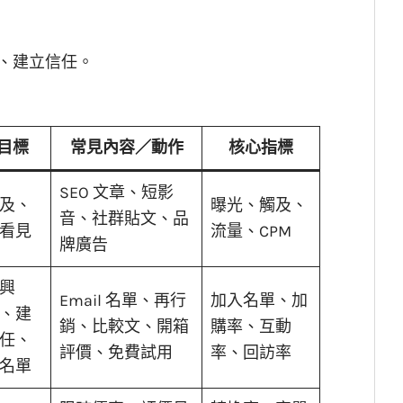
、建立信任。
目標
常見內容／動作
核心指標
SEO 文章、短影
及、
曝光、觸及、
音、社群貼文、品
看見
流量、CPM
牌廣告
興
Email 名單、再行
加入名單、加
、建
銷、比較文、開箱
購率、互動
任、
評價、免費試用
率、回訪率
名單