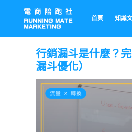
跳
至
首頁
知識
主
要
內
容
行銷漏斗是什麼？完整
漏斗優化）