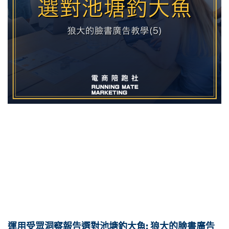
運用受眾洞察報告選對池塘釣大魚: 狼大的臉書廣告