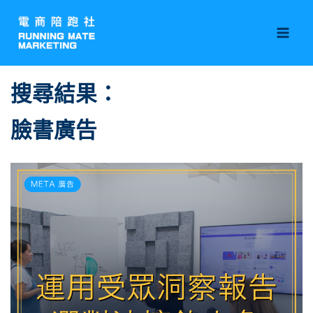
跳
Mai
至
Men
主
要
內
搜尋結果：
容
臉書廣告
頁
頁
頁
頁
面
面
面
面